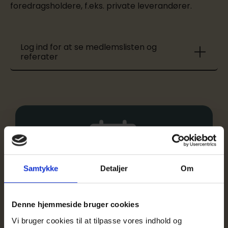
foredragsholdere, f.eks. private leverandører.
Log ind for at se medlemslisten og
referater
Samtykke
Detaljer
Om
Aktiviteter
Denne hjemmeside bruger cookies
Næste møde:
Vi bruger cookies til at tilpasse vores indhold og
Afventer ny dato