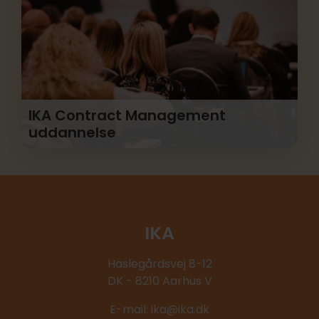
IKA Contract Management
uddannelse
Få indsigt i juridiske basisregler, redskaber til at
tackle svære situationer og se de muligheder
der er.
IKA
Haslegårdsvej 8-12
DK - 8210 Aarhus V
E-mail:
ika@ika.dk