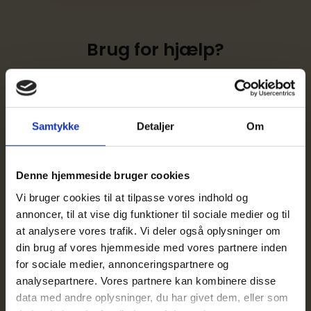
Brug for hjælp?
Kontakt:
Loni Strandby Christensen
loni@ika.dk
Samtykke
Detaljer
Om
Mobil 6128 0858
Denne hjemmeside bruger cookies
Vil du vide mere?
Vi bruger cookies til at tilpasse vores indhold og
annoncer, til at vise dig funktioner til sociale medier og til
at analysere vores trafik. Vi deler også oplysninger om
din brug af vores hjemmeside med vores partnere inden
for sociale medier, annonceringspartnere og
analysepartnere. Vores partnere kan kombinere disse
data med andre oplysninger, du har givet dem, eller som