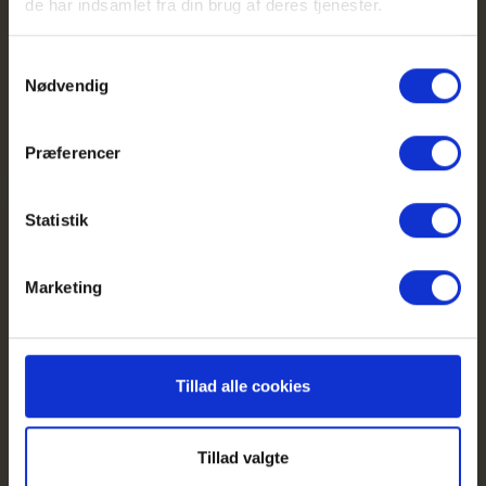
de har indsamlet fra din brug af deres tjenester.
Samtykkevalg
Nødvendig
Bliv medlem af IKA
Præferencer
Ansøg om et medlemskab af IKA
Statistik
Marketing
Tillad alle cookies
Tillad valgte
IKA aktiviteter