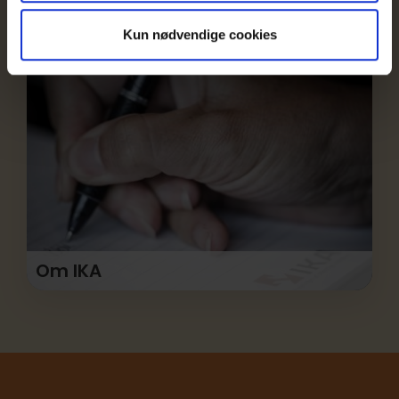
Se IKAs udvalg af aktuelle arrangementer.
Kun nødvendige cookies
Om IKA
Læs mere om, hvem IKA er og hvad
foreningen står for.