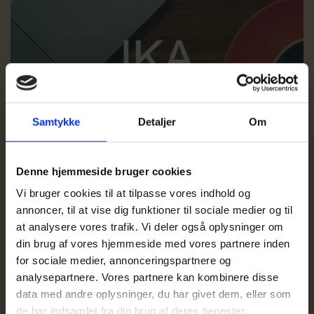
Samtykke
Detaljer
Om
Denne hjemmeside bruger cookies
Vi bruger cookies til at tilpasse vores indhold og
annoncer, til at vise dig funktioner til sociale medier og til
at analysere vores trafik. Vi deler også oplysninger om
din brug af vores hjemmeside med vores partnere inden
29. jun. 2026
for sociale medier, annonceringspartnere og
Ny "Månedens Udbudsnyt" med HortenDahl
analysepartnere. Vores partnere kan kombinere disse
kan nu høres som Podcast
data med andre oplysninger, du har givet dem, eller som
Læs mere
de har indsamlet fra din brug af deres tjenester.