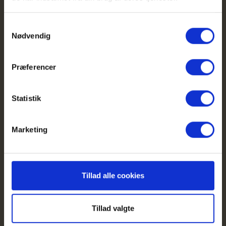
Samtykkevalg
Nødvendig
Præferencer
Statistik
Marketing
28. apr. 2026
Stil krav - det gør vi! Sof Medica, DYKA – og
Tillad alle cookies
opgøret med den “neutrale” kravspecifikation.
Læs mere
Tillad valgte