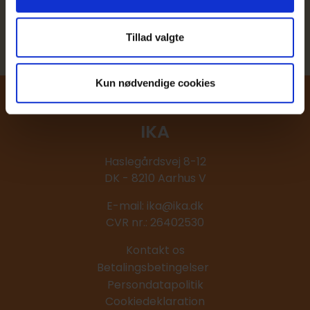
Læs mere om IKA-Bot
Tillad valgte
Kun nødvendige cookies
IKA
Haslegårdsvej 8-12
DK - 8210 Aarhus V
E-mail:
ika@ika.dk
CVR nr.: 26402530
Kontakt os
Betalingsbetingelser
Persondatapolitik
Cookiedeklaration