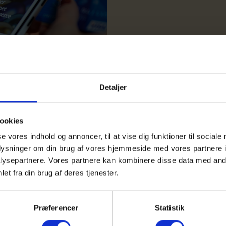
Detaljer
ookies
r og konflikter har sat forsyningsudfordring
se vores indhold og annoncer, til at vise dig funktioner til sociale
ordenen i den offentlige sektor – også p
oplysninger om din brug af vores hjemmeside med vores partnere i
ysepartnere. Vores partnere kan kombinere disse data med andr
 uden at blikket samtidig fjernes fra det, i
et fra din brug af deres tjenester.
støtte den grønne omstilling. SKI’s resulta
lige sektor står sammen om indkøbsopgaven
Præferencer
Statistik