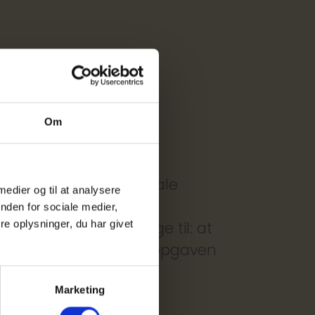
Om
er, sikkerhed og digitale
 medier og til at analysere
å indkøbsområdet. De
nden for sociale medier,
e oplysninger, du har givet
ndkøb også skal bidrage til: at
ter for 2025 viser, at opgaven
.
Marketing