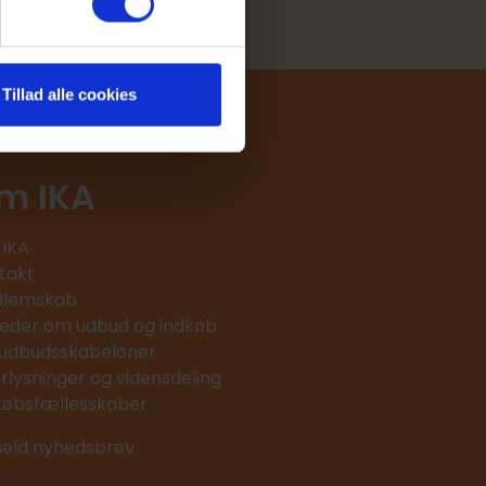
Tillad alle cookies
m IKA
IKA
takt
lemskab
eder om udbud og indkøb
 udbudsskabeloner
erlysninger og vidensdeling
købsfællesskaber
meld nyhedsbrev