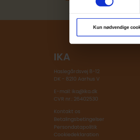
Kun nødvendige cook
IKA
Haslegårdsvej 8-12
DK - 8210 Aarhus V
E-mail:
ika@ika.dk
CVR nr.: 26402530
Kontakt os
Betalingsbetingelser
Persondatapolitik
Cookiedeklaration