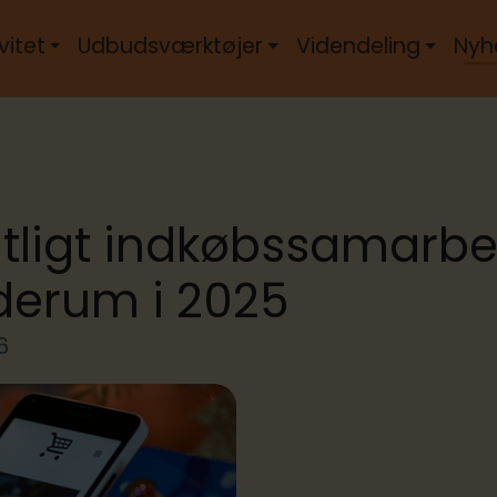
vitet
Udbudsværktøjer
Videndeling
Nyh
tligt indkøbssamarbe
åderum i 2025
6