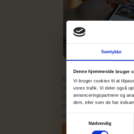
Samtykke
Denne hjemmeside bruger c
Krig, globale spændinge
Vi bruger cookies til at tilpas
afhængigheder på dags
vores trafik. Vi deler også 
annonceringspartnere og anal
dagsordener skal gribes,
dem, eller som de har indsaml
skabe råderum og under
løftes, når den offent
Samtykkevalg
Nødvendig
Læs mere