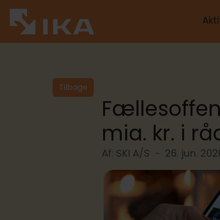
Akti
Tilbage
Fællesoffen
mia. kr. i r
Af: SKI A/S -
26. jun. 202