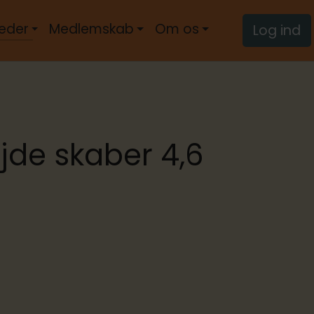
eder
Medlemskab
Om os
Log ind
jde skaber 4,6