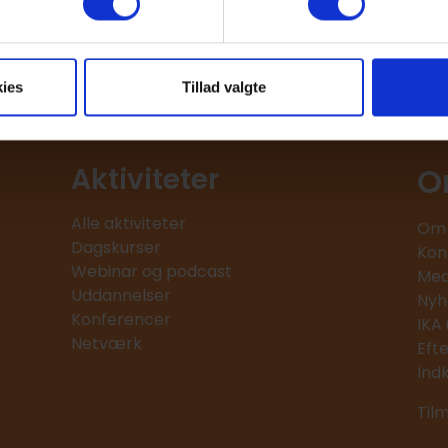
ies
Tillad valgte
O
Aktiviteter
Alle aktiviteter
Om 
Dagskurser
Kon
Webinar og podcast
Med
Uddannelser
Nyh
Konferencer
IKA
Netværk
Eft
Ind
Til