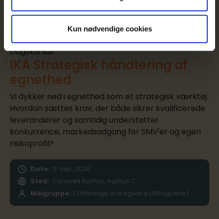
Kun nødvendige cookies
Dagskursus
IKA Strategisk håndtering af
egnethed
Vi dykker ned i egnethed som et strategisk værktøj.
Hvordan sættes krav, der både sikrer kvalificerede
leverandører og samtidig understøtter
konkurrence, markedsadgang for SMV'er og egen
risikoprofil?
Dato:
01
sep.
2026
Sted:
Comwell Aarhus, Aarhus C
Målgruppe:
| Offentlige ordregivere | Rådgivere |