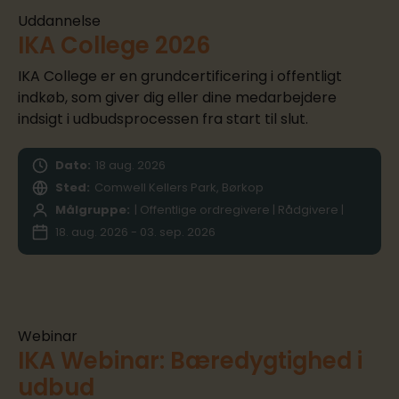
Uddannelse
IKA College 2026
IKA College er en grundcertificering i offentligt
indkøb, som giver dig eller dine medarbejdere
indsigt i udbudsprocessen fra start til slut.
Dato:
18
aug.
2026
Sted:
Comwell Kellers Park, Børkop
Målgruppe:
| Offentlige ordregivere | Rådgivere |
18. aug. 2026 - 03. sep. 2026
Webinar
IKA Webinar: Bæredygtighed i
udbud