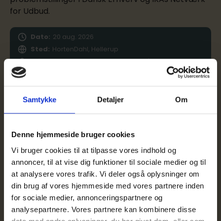
for Udbud.
Dato:
20
aug.
2026
Sted:
HortenDahl, Hellerup
Målgruppe:
Offentlige ordregivere |
Samtykke
Detaljer
Om
Webinar
IKA Webinar:
Denne hjemmeside bruger cookies
Evalueringsmodeller
Vi bruger cookies til at tilpasse vores indhold og
annoncer, til at vise dig funktioner til sociale medier og til
På dette webinar ser vi nærmere på rammerne for
at analysere vores trafik. Vi deler også oplysninger om
evalueringsmodeller – med inddragelse af seneste
din brug af vores hjemmeside med vores partnere inden
praksis fra Klagenævnet for Udbud.
for sociale medier, annonceringspartnere og
analysepartnere. Vores partnere kan kombinere disse
Dato:
26
aug.
2026