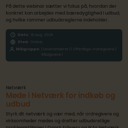
På dette webinar sætter vi fokus på, hvordan der
konkret kan arbejdes med bæredygtighed i udbud,
og hvilke rammer udbudsreglerne indeholder.
Dato:
19
aug.
2026
Sted:
Online,
Målgruppe:
| Leverandører | | Offentlige ordregivere |
Rådgivere |
Netværk
Møde i Netværk for indkøb og
udbud
Styrk dit netværk og vær med, når ordregivere og
virksomheder mødes og drøfter udbudsretlige
problemstillinger i Dansk Erhverv og IKAs Netværk