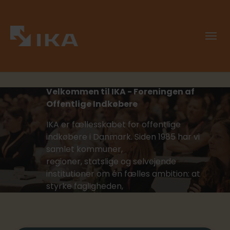
Viden er noget vi
deler!
Velkommen til IKA - Foreningen af
Offentlige Indkøbere
IKA er fællesskabet for offentlige
indkøbere i Danmark. Siden 1985 har vi
samlet kommuner,
regioner, statslige og selvejende
institutioner om én fælles ambition: at
styrke fagligheden,
udvikle kompetencer og skabe
stærkere dialog mellem ordregivere og
leverandører.