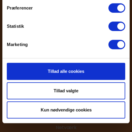
Persondatapolitik
Præferencer
Cookiedeklaration
Statistik
Marketing
Tillad alle cookies
Aktiviteter
Tillad valgte
Alle aktiviteter
Dagskurser
Webinar og podcast
Kun nødvendige cookies
Uddannelser
Konferencer
Netværk