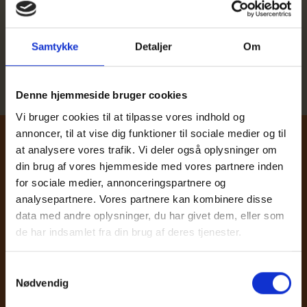
FORBLIV LOGGET IND
Samtykke
Detaljer
Om
Glemt password
Bliv medlem
Denne hjemmeside bruger cookies
Vi bruger cookies til at tilpasse vores indhold og
annoncer, til at vise dig funktioner til sociale medier og til
at analysere vores trafik. Vi deler også oplysninger om
IKA
din brug af vores hjemmeside med vores partnere inden
for sociale medier, annonceringspartnere og
Haslegårdsvej 8-12
analysepartnere. Vores partnere kan kombinere disse
DK - 8210 Aarhus V
data med andre oplysninger, du har givet dem, eller som
de har indsamlet fra din brug af deres tjenester.
E-mail:
ika@ika.dk
CVR nr.: 26402530
Samtykkevalg
Nødvendig
Kontakt os
Betalingsbetingelser