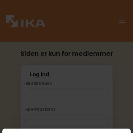
Siden er kun for medlemmer
Log ind
BRUGERNAVN
ADGANGSKODE