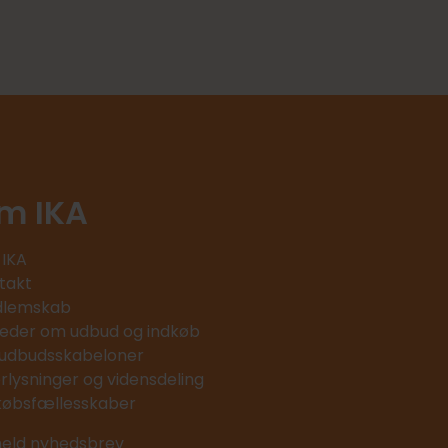
m IKA
IKA
takt
lemskab
eder om udbud og indkøb
 udbudsskabeloner
erlysninger og vidensdeling
købsfællesskaber
meld nyhedsbrev