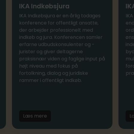
IKA Indkøbsjura
IK
IKA Indkøbsjura er en årlig todages
IKA
konference for offentligt ansatte,
end
der arbejder professionelt med
ord
indkøb og jura. Konferencen samler
øns
erfarne udbudskonsulenter og -
ind
jurister og giver deltagerne
byd
praksisnær viden og faglige input på
mul
højt niveau med fokus på
for
fortolkning, dialog og juridiske
pra
rammer i offentligt indkøb.
Læs mere
L