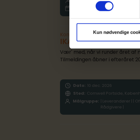
Målgruppe:
| Leverandører | Off
30. sep. 2026 - 01. okt. 2026
Kun nødvendige cook
Konference
IKA Udbudsjura 202
Vær' med, når vi runder året af 
Tilmeldingen åbner i efteråret 2
Dato:
10
dec.
2026
Sted:
Comwell Portside, Køben
Målgruppe:
| Leverandører | | O
Rådgivere |