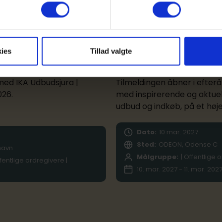
entlige ordregivere |
Målgruppe:
| Leverandøre
Rådgivere |
ies
Tillad valgte
Konference
6
IKA Indkøbsjura 
med IKA Udbudsjura |
Tilmeldingen åbner i efterå
026.
med inspirerende og aktue
udbud og indkøb, på et høje
Dato:
10
mar.
2027
Sted:
ODEON, Odense C
havn
Målgruppe:
| Offentlige 
ffentlige ordregivere |
10. mar. 2027 - 11. mar. 202