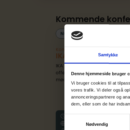
Kommende konfe
Nulstil
Målgruppe
Konference
IKA Årskonference 2
Samtykke
IKA Årskonference er en netvær
offentlig ordregiver og leverandør
Denne hjemmeside bruger c
mødes i rammer, hvor faglighed 
Vi bruger cookies til at tilpas
vores trafik. Vi deler også 
annonceringspartnere og anal
dem, eller som de har indsaml
Dato:
30
sep.
2026
Samtykkevalg
Sted:
Comwell Kolding, Kolding
Nødvendig