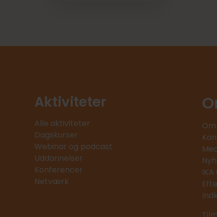
O
Aktiviteter
Alle aktiviteter
Om 
Dagskurser
Kon
Webinar og podcast
Med
Uddannelser
Nyh
Konferencer
IKA
Netværk
Eft
Ind
Til