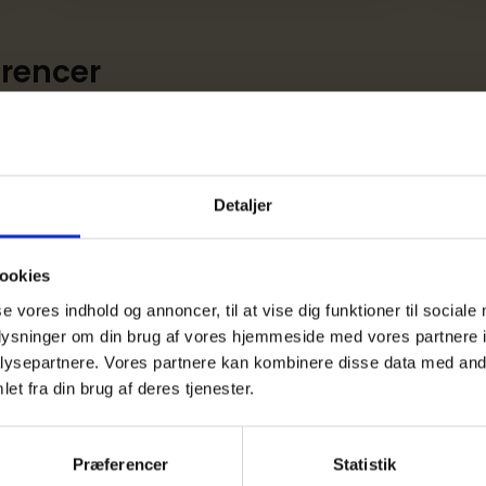
rencer
Format
Konference
026
IKA Mini-konferen
Detaljer
indkøb – Fra anska
kskonference, hvor
anvendelse
er til det offentlige
ookies
og netværk er i højsæde.
Vær' med, når vi sættes fok
se vores indhold og annoncer, til at vise dig funktioner til sociale
Gennem juridiske indlæg, k
oplysninger om din brug af vores hjemmeside med vores partnere i
erfaringer får du indsigt i b
ysepartnere. Vores partnere kan kombinere disse data med andr
operationelle aspekter af A
et fra din brug af deres tjenester.
Dato:
10
nov.
2026
Præferencer
Statistik
Sted:
Trinity Hotel og ko