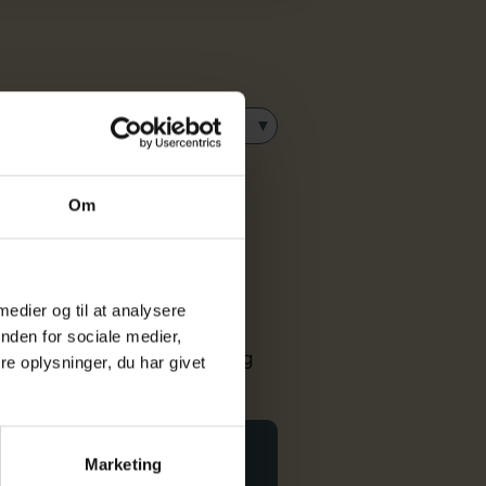
Aktivitetstype
ce: AI i udbud og
Om
ffelse til
us på AI i indkøb- og udbud.
 medier og til at analysere
onkrete cases og praktiske
nden for sociale medier,
åde de strategiske, juridiske og
e oplysninger, du har givet
I.
Marketing
nferencecenter, Fredericia