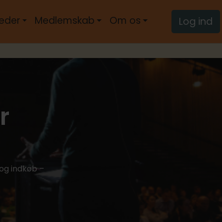
eder
Medlemskab
Om os
Log ind
r
 og indkøb –