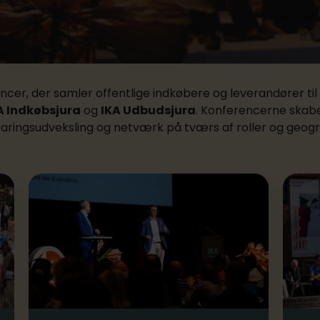
encer, der samler offentlige indkøbere og leverandører til 
A Indkøbsjura
og
IKA Udbudsjura
. Konferencerne skabe
faringsudveksling og netværk på tværs af roller og geogra