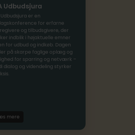
A Udbudsjura
 Udbudsjura er en
agskonference for erfarne
regivere og tilbudsgivere, der
ker indblik i højaktuelle emner
en for udbud og indkøb. Dagen
er på skarpe faglige oplæg og
ighed for sparring og netværk –
di dialog og videndeling styrker
ksis.
æs mere