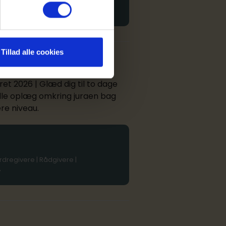
r | | Offentlige ordregivere |
Tillad alle cookies
2027
ret 2026 | Glæd dig til to dage
lle oplæg omkring juraen bag
re niveau.
ordregivere | Rådgivere |
7