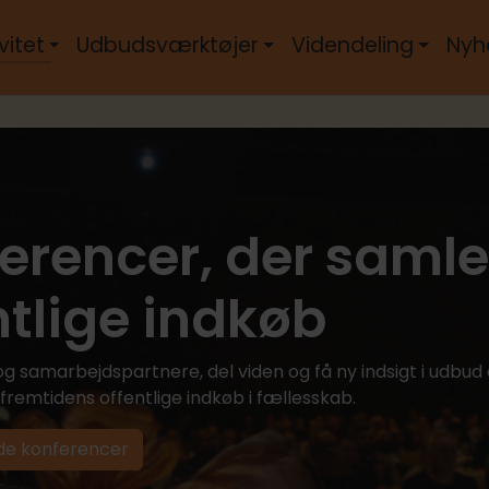
vitet
Udbudsværktøjer
Videndeling
Nyh
erencer, der samle
ntlige indkøb
g samarbejdspartnere, del viden og få ny indsigt i udbud
r fremtidens offentlige indkøb i fællesskab.
e konferencer