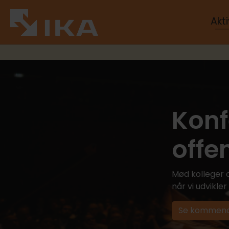
Akti
Konf
offe
Mød kolleger o
når vi udvikle
Se kommend