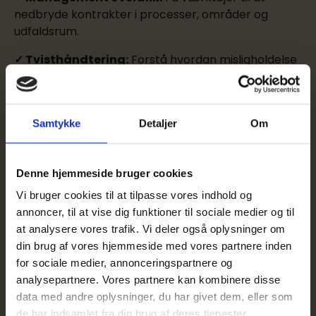
nedbryde kontrakter i processer, områder og
udfaldsrum.
✓ Tvisthåndtering:
Forstå hvordan misligholdelse
håndteres og løses, og hvilke sanktioner der kan
anvendes.
✓ Udbudsretlige overvejelser:
Bliv klogere på
Samtykke
Detaljer
Om
hvordan udbudsretten påvirker kontraktændringer
og ”aftalefriheden”.
Denne hjemmeside bruger cookies
Vi bruger cookies til at tilpasse vores indhold og
annoncer, til at vise dig funktioner til sociale medier og til
Tilmelding
at analysere vores trafik. Vi deler også oplysninger om
din brug af vores hjemmeside med vores partnere inden
Nye datoer kommer snarest.
for sociale medier, annonceringspartnere og
analysepartnere. Vores partnere kan kombinere disse
data med andre oplysninger, du har givet dem, eller som
de har indsamlet fra din brug af deres tjenester.