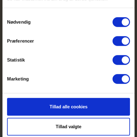
Praktisk
Samtykkevalg
Nødvendig
Pris
Præferencer
Sted
Statistik
Undervisere
Marketing
Målgruppe
Tillad alle cookies
Vil du vide mere?
Tillad valgte