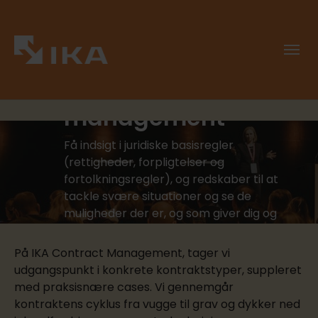
IKA Contract
management
Få indsigt i juridiske basisregler
(rettigheder, forpligtelser og
fortolkningsregler), og redskaber til at
tackle svære situationer og se de
muligheder der er, og som giver dig og
din organisation den bedste løsning og
værdi.
På IKA Contract Management, tager vi
udgangspunkt i konkrete kontraktstyper, suppleret
med praksisnære cases. Vi gennemgår
kontraktens cyklus fra vugge til grav og dykker ned