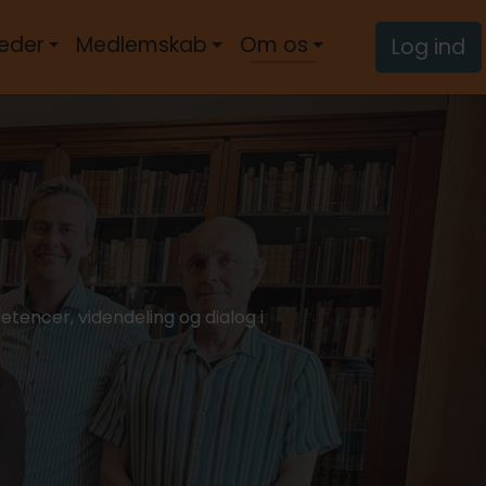
eder
Medlemskab
Om os
Log ind
tencer, videndeling og dialog i