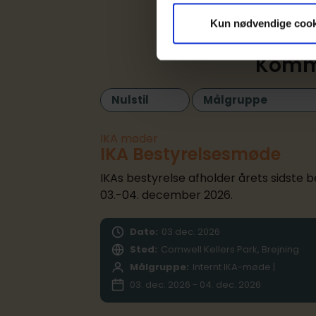
Kun nødvendige cook
Komme
Nulstil
Målgruppe
IKA møder
IKA Bestyrelsesmøde
IKAs bestyrelse afholder årets sidste
03.-04. december 2026.
Dato:
03
dec.
2026
Sted:
Comwell Kellers Park, Brejning
Målgruppe:
Internt IKA-møde |
03. dec. 2026 - 04. dec. 2026