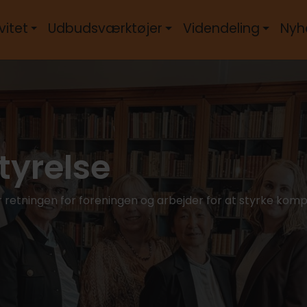
vitet
Udbudsværktøjer
Videndeling
Nyh
tyrelse
 retningen for foreningen og arbejder for at styrke kompe