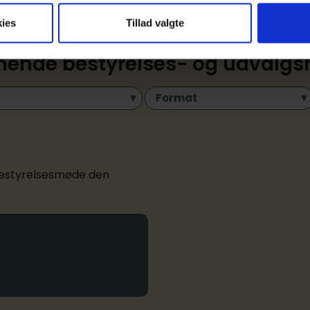
ies
Tillad valgte
nde bestyrelses- og udvalg
Format
 bestyrelsesmøde den