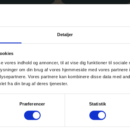
Detaljer
ookies
se vores indhold og annoncer, til at vise dig funktioner til sociale
oplysninger om din brug af vores hjemmeside med vores partnere i
Kontakt
Brug for h
ysepartnere. Vores partnere kan kombinere disse data med andr
et fra din brug af deres tjenester.
lsen kan kontaktes
Kontakt:
IKA sekretariatet:
Charlotte Sa
charlotte@ik
Præferencer
Statistik
ika@ika.dk
Mobil 6160 6