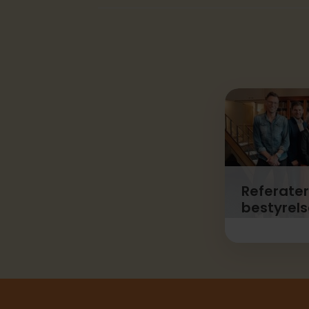
Referater
bestyrel
Se hvad best
bestyrelses