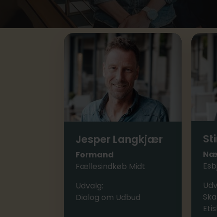
St
Jesper Langkjær
Næ
Formand
Esb
Fællesindkøb Midt
Udv
Udvalg:
Ska
Dialog om Udbud
Eti