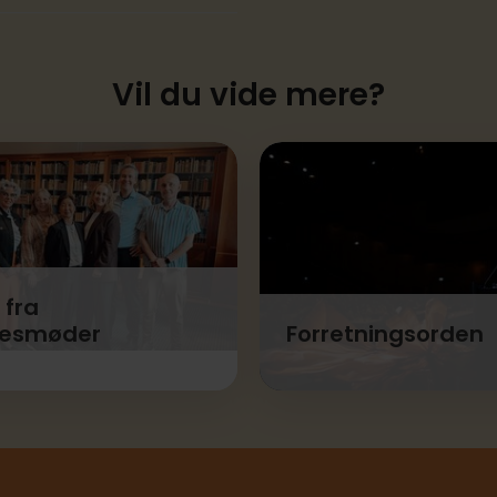
Vil du vide mere?
 fra
sesmøder
Forretningsorden
yrelsen har drøftet på
Bestyrelsen og dens arb
møderne.