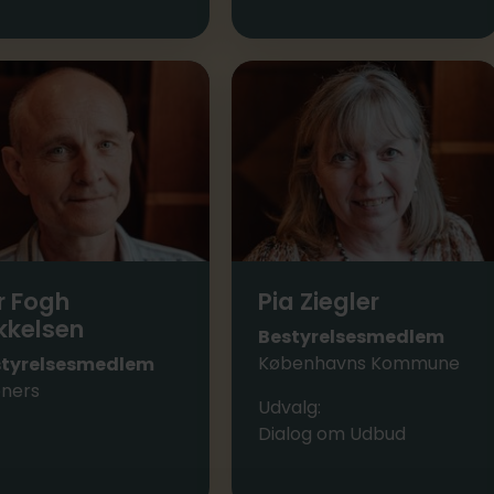
r Fogh
Pia Ziegler
kkelsen
Bestyrelsesmedlem
Københavns Kommune
styrelsesmedlem
ners
Udvalg:
Dialog om Udbud