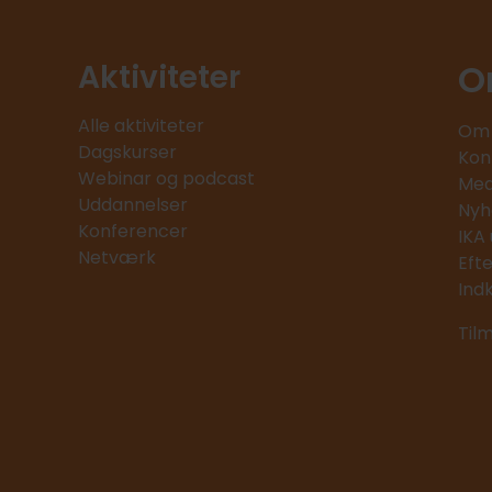
O
Aktiviteter
Alle aktiviteter
Om 
Dagskurser
Kon
Webinar og podcast
Med
Uddannelser
Nyh
Konferencer
IKA
Netværk
Eft
Ind
Til