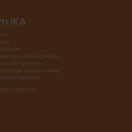
m IKA
IKA
takt
lemskab
eder om udbud og indkøb
 udbudsskabeloner
erlysninger og vidensdeling
købsfællesskaber
meld nyhedsbrev