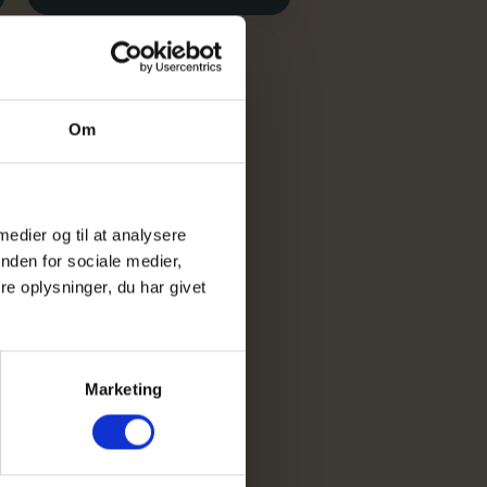
Om
 medier og til at analysere
nden for sociale medier,
jælp?
e oplysninger, du har givet
nder
a.dk
Marketing
069