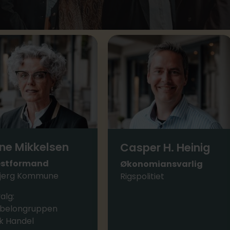
ine Mikkelsen
Casper H. Heinig
stformand
Økonomiansvarlig
jerg Kommune
Rigspolitiet
alg:
belongruppen
sk Handel