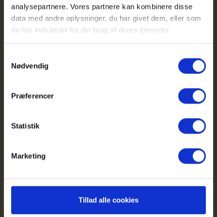
analysepartnere. Vores partnere kan kombinere disse
data med andre oplysninger, du har givet dem, eller som
de har indsamlet fra din brug af deres tjenester.
Samtykkevalg
Nødvendig
Præferencer
Lisa Pascall
Statistik
Sekretariatskoordinator
Telefon: 6160 3193
Marketing
E-mail: lisa@ika.dk
Lisa svarer gerne på spørgsmål om:
Netværk
Dagskurser
Tillad alle cookies
Uddannelser