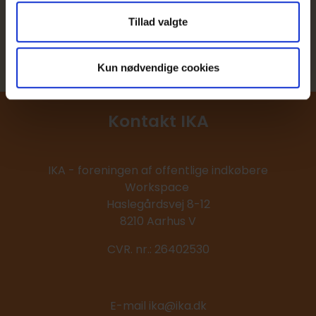
Kursusbeviser
Tillad valgte
Nyhedsbreve
Kun nødvendige cookies
Kontakt IKA
IKA - foreningen af offentlige indkøbere
Workspace
Haslegårdsvej 8-12
8210 Aarhus V
CVR. nr.: 26402530
E-mail ika@ika.dk