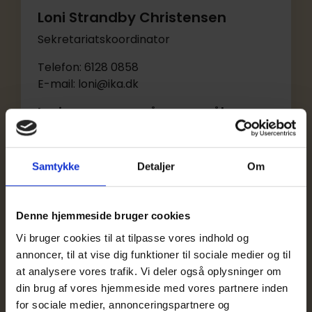
Loni Strandby Christensen
Sekretariatskoordinator
Telefon: 6128 0858
E-mail: loni@ika.dk
Loni svarer gerne på spørgsmål om:
Medlemskaber
Fakturaer
Tilmeldinger til IKAs aktiviteter
Samtykke
Detaljer
Om
Hjemmesiden
Udstilling på IKA Årskonference
Denne hjemmeside bruger cookies
Vi bruger cookies til at tilpasse vores indhold og
annoncer, til at vise dig funktioner til sociale medier og til
at analysere vores trafik. Vi deler også oplysninger om
din brug af vores hjemmeside med vores partnere inden
for sociale medier, annonceringspartnere og