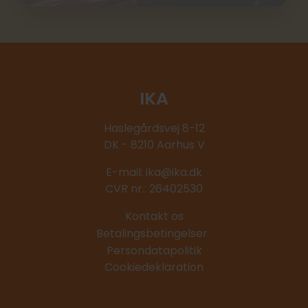
Se hvem der valgt ind i IKAs bestyrelse af IKAs
medlemmer.
IKA
Haslegårdsvej 8-12
DK - 8210 Aarhus V
E-mail:
ika@ika.dk
CVR nr.: 26402530
Kontakt os
Betalingsbetingelser
Persondatapolitik
Cookiedeklaration