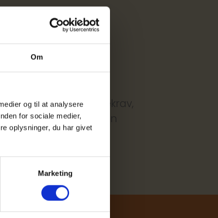
Om
kan udgøre et mindstekrav,
 medier og til at analysere
ndelsen belyser desuden
nden for sociale medier,
e oplysninger, du har givet
ngsrapport.
Marketing