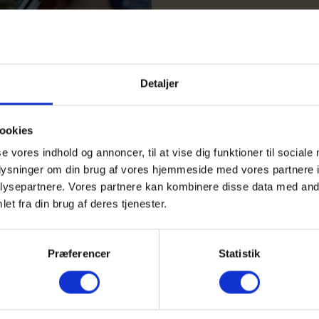
Detaljer
ookies
har i en ny kendelse fastslået, at et krav 
se vores indhold og annoncer, til at vise dig funktioner til sociale
tegnet som sådant i udbudsmaterialet. Ke
oplysninger om din brug af vores hjemmeside med vores partnere i
ysepartnere. Vores partnere kan kombinere disse data med andr
ne evalueringsark og den endelige evalueri
et fra din brug af deres tjenester.
Præferencer
Statistik