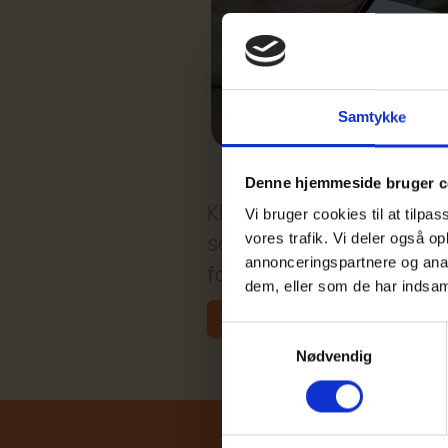
Samtykke
Denne hjemmeside bruger c
Klagenævnet for Udbud 
Vi bruger cookies til at tilpas
selv om det ikke er be
vores trafik. Vi deler også 
annonceringspartnere og anal
forholdet mellem inter
dem, eller som de har indsaml
Læs mere
Samtykkevalg
Nødvendig