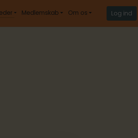
eder
Medlemskab
Om os
Log ind