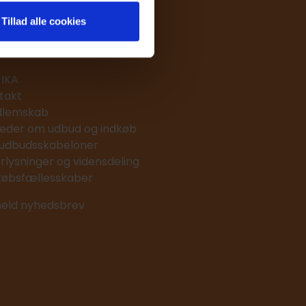
Tillad alle cookies
m IKA
IKA
takt
lemskab
eder om udbud og indkøb
 udbudsskabeloner
erlysninger og vidensdeling
købsfællesskaber
meld nyhedsbrev