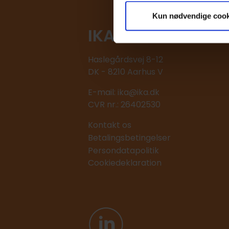
Kun nødvendige cook
IKA
Haslegårdsvej 8-12
DK - 8210 Aarhus V
E-mail:
ika@ika.dk
CVR nr.: 26402530
Kontakt os
Betalingsbetingelser
Persondatapolitik
Cookiedeklaration