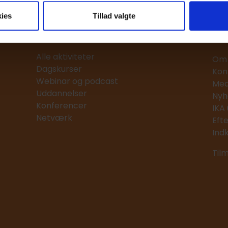
ies
Tillad valgte
O
Aktiviteter
Alle aktiviteter
Om 
Dagskurser
Kon
Webinar og podcast
Med
Uddannelser
Nyh
Konferencer
IKA
Netværk
Eft
Ind
Til