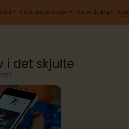
vitet
Udbudsværktøjer
Videndeling
Nyh
i det skjulte
 2026